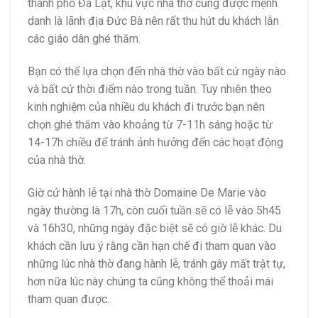
thành phố Đà Lạt, khu vực nhà thờ cũng được mệnh
danh là lãnh địa Đức Bà nên rất thu hút du khách lẫn
các giáo dân ghé thăm.
Bạn có thể lựa chọn đến nhà thờ vào bất cứ ngày nào
và bất cứ thời điểm nào trong tuần. Tuy nhiên theo
kinh nghiệm của nhiều du khách đi trước bạn nên
chọn ghé thăm vào khoảng từ 7-11h sáng hoặc từ
14-17h chiều để tránh ảnh hưởng đến các hoạt động
của nhà thờ.
Giờ cử hành lễ tại nhà thờ Domaine De Marie vào
ngày thường là 17h, còn cuối tuần sẽ có lễ vào 5h45
và 16h30, những ngày đặc biệt sẽ có giờ lễ khác. Du
khách cần lưu ý rằng cần hạn chế đi tham quan vào
những lúc nhà thờ đang hành lễ, tránh gây mất trật tự,
hơn nữa lúc này chúng ta cũng không thể thoải mái
tham quan được.