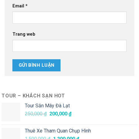
Email
*
Trang web
TOUR – KHÁCH SẠN HOT
Tour Săn Mây Đà Lạt
Giá
Giá
250,000
₫
200,000
₫
gốc
hiện
là:
tại
Thuê Xe Tham Quan Chụp Hình
250,000 ₫.
là:
Giá
Giá
1,500,000
₫
1,200,000
₫