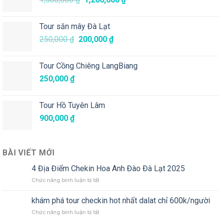
200,000 ₫.
gốc
hiện
là:
tại
Tour săn mây Đà Lạt
1,500,000 ₫.
là:
Giá
Giá
250,000
₫
200,000
₫
1,200,000 ₫.
gốc
hiện
là:
tại
Tour Cồng Chiêng LangBiang
250,000 ₫.
là:
250,000
₫
200,000 ₫.
Tour Hồ Tuyên Lâm
900,000
₫
BÀI VIẾT MỚI
4 Địa Điểm Chekin Hoa Anh Đào Đà Lạt 2025
ở
Chức năng bình luận bị tắt
4
Địa
khám phá tour checkin hot nhất dalat chỉ 600k/người
Điểm
ở
Chức năng bình luận bị tắt
Chekin
khám