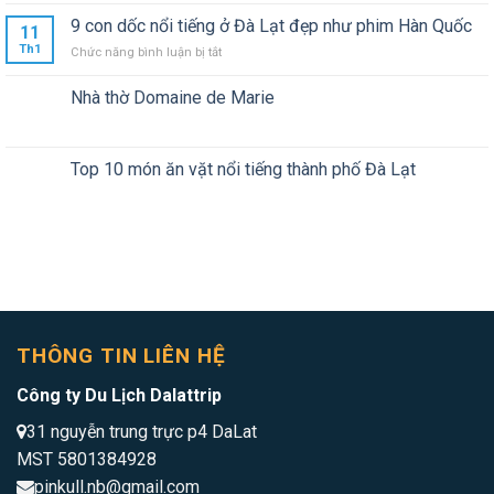
Hoa
phá
Anh
9 con dốc nổi tiếng ở Đà Lạt đẹp như phim Hàn Quốc
11
tour
Đào
Th1
ở
Chức năng bình luận bị tắt
checkin
Đà
9
hot
Lạt
con
nhất
Nhà thờ Domaine de Marie
2025
dốc
dalat
nổi
chỉ
tiếng
600k/người
ở
Top 10 món ăn vặt nổi tiếng thành phố Đà Lạt
Đà
Lạt
đẹp
như
phim
Hàn
Quốc
THÔNG TIN LIÊN HỆ
Công ty Du Lịch Dalattrip
31 nguyễn trung trực p4 DaLat
MST 5801384928
pinkull.nb@gmail.com